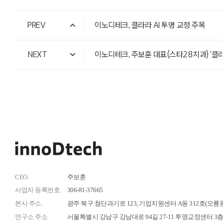
PREV
이노디테크, 클라라 AI 투명 교정 주목
NEXT
이노디테크, 주보훈 대표(스타28치과) ‘클라
CEO.
주보훈
사업자 등록번호.
306-81-37665
본사 주소.
광주 북구 첨단과기로 123, 기업지원센터 A동 312호(오
연구소 주소.
서울특별시 강남구 강남대로 94길 27-11 투명교정센터 3