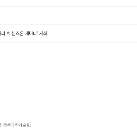
라 AI 핸즈온 세미나’ 개최
룡동, 광주과학기술원)
층