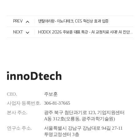
PREV
덴탈아리랑- 이노디테크, CES 혁신상 효과 입증
NEXT
HODEX 2026 주보훈 대표 특강 - AI 교정치료 시대! AI 진단결정지원 시스템을 적용한 투명교정치료
CEO.
주보훈
사업자 등록번호.
306-81-37665
본사 주소.
광주 북구 첨단과기로 123, 기업지원센터
A동 312호(오룡동, 광주과학기술원)
연구소 주소.
서울특별시 강남구 강남대로 94길 27-11
투명교정센터 3층