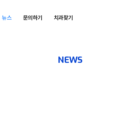
뉴스
문의하기
치과찾기
NEWS