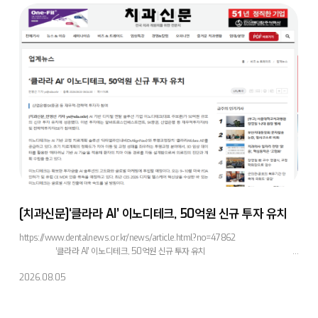
[치과신문]‘클라라 AI’ 이노디테크, 50억원 신규 투자 유치
https://www.dentalnews.or.kr/news/article.html?no=47862
‘클라라 AI’ 이노디테크, 50억원 신규 투자 유치
전영선 기자
2026.08.05
ys@sda.or.kr등록 2026.08.03 06:04:30제1170호
산업은행·SK증권 등 재무적-전략적 투자자 참여[치과신문_전영선 기자