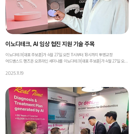
이노디테크, AI 임상 협진 지원 기술 주목
이노디테크(대표 주보훈)가 4월 27일 오전 11시부터 18시까지 투명교정
어드밴스드 핸즈온 오프라인 세미나를 이노디테크(대표 주보훈)가 4월 27일 오전
11시부터 18시까지 투명교정 어드밴스드 핸즈온 오프라인 세미나를
2025.11.19